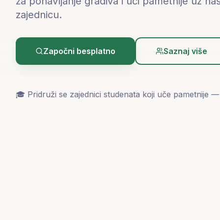
za ponavljanje gradiva i uči pametnije uz n
zajednicu.
Započni besplatno
Saznaj više
🎓 Pridruži se zajednici studenata koji uče pametnije —