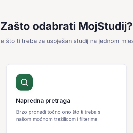
Zašto odabrati MojStudij?
e što ti treba za uspješan studij na jednom mje
Napredna pretraga
Brzo pronađi točno ono što ti treba s
našom moćnom tražilicom i filterima.