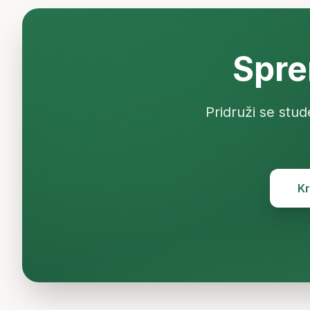
Spre
Pridruži se stud
Kr