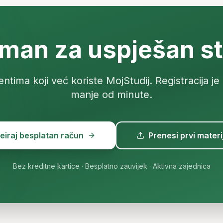
man za uspješan st
entima koji već koriste MojStudij. Registracija je 
manje od minute.
eiraj besplatan račun
Prenesi prvi materi
Bez kreditne kartice · Besplatno zauvijek · Aktivna zajednica