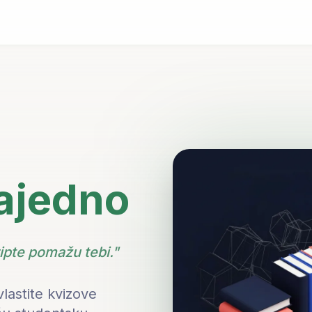
ajedno
ipte pomažu tebi."
vlastite kvizove