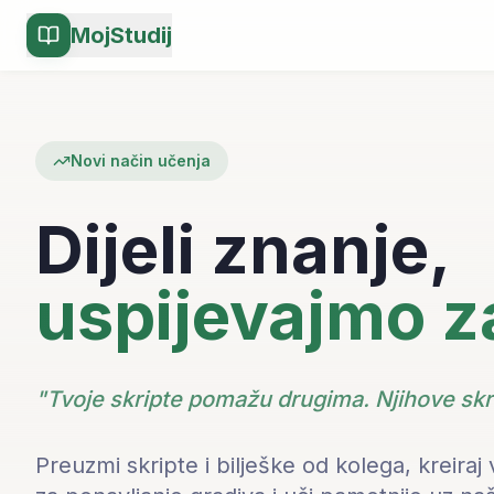
MojStudij
Novi način učenja
Dijeli znanje,
uspijevajmo z
"Tvoje skripte pomažu drugima. Njihove skr
Preuzmi skripte i bilješke od kolega, kreiraj 